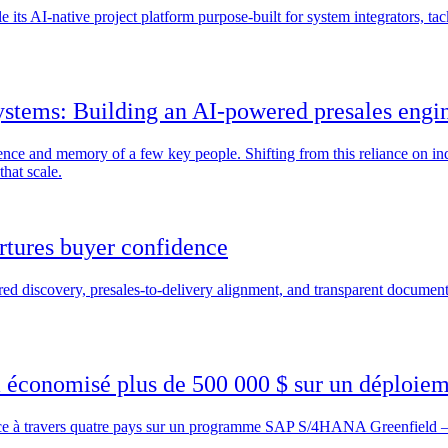
its AI-native project platform purpose-built for system integrators, ta
ystems: Building an AI-powered presales engin
ence and memory of a few key people. Shifting from this reliance on ind
that scale.
urtures buyer confidence
ured discovery, presales-to-delivery alignment, and transparent docume
 économisé plus de 500 000 $ sur un déploie
e à travers quatre pays sur un programme SAP S/4HANA Greenfield — 