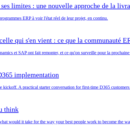
ses limites : une nouvelle approche de la liv
rogrammes ERP à voir l'état réel de leur projet, en continu.
celle qui s'en vient : ce que la communauté ERP
ics et SAP ont fait remonter, et ce qu'on surveille pour la prochaine
a D365 implementation
ickoff. A practical starter conversation for first-time D365 customers 
u think
— what would it take for the way your best people work to become the 