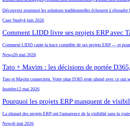
Découvrez pourquoi les solutions traditionnelles échouent à résoudre l
Case Study
4 juin 2026
Comment LIDD livre ses projets ERP avec Ta
Comment LIDD capte la trace complète de ses projets ERP — et pourq
News
26 mai 2026
Tato + Mavim : les décisions de portée D365,
Tato et Mavim connectent. Votre plan D365 reste aligné avec ce qui se
Insights
12 mai 2026
Pourquoi les projets ERP manquent de visibili
La plupart des projets ERP ont l'apparence de la visibilité sans la vraie
News
6 mai 2026