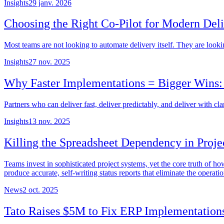
Insights
29 janv. 2026
Choosing the Right Co-Pilot for Modern Del
Most teams are not looking to automate delivery itself. They are lookin
Insights
27 nov. 2025
Why Faster Implementations = Bigger Wins: 
Partners who can deliver fast, deliver predictably, and deliver with cla
Insights
13 nov. 2025
Killing the Spreadsheet Dependency in Proj
Teams invest in sophisticated project systems, yet the core truth of
produce accurate, self-writing status reports that eliminate the operat
News
2 oct. 2025
Tato Raises $5M to Fix ERP Implementations