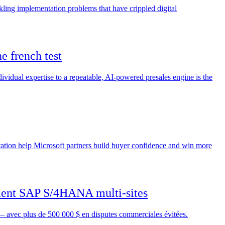
ckling implementation problems that have crippled digital
e french test
ividual expertise to a repeatable, AI-powered presales engine is the
ntation help Microsoft partners build buyer confidence and win more
ment SAP S/4HANA multi-sites
avec plus de 500 000 $ en disputes commerciales évitées.