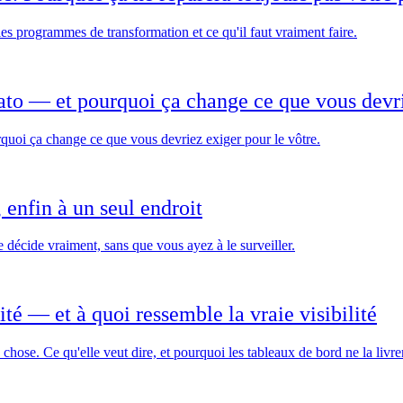
es programmes de transformation et ce qu'il faut vraiment faire.
to — et pourquoi ça change ce que vous devri
uoi ça change ce que vous devriez exiger pour le vôtre.
 enfin à un seul endroit
 décide vraiment, sans que vous ayez à le surveiller.
té — et à quoi ressemble la vraie visibilité
 chose. Ce qu'elle veut dire, et pourquoi les tableaux de bord ne la livre