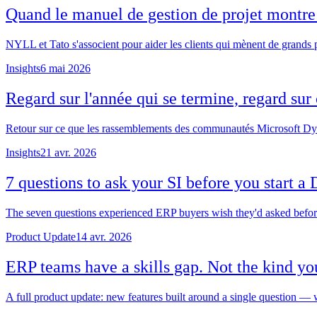
Quand le manuel de gestion de projet montre 
NYLL et Tato s'associent pour aider les clients qui mènent de grands p
Insights
6 mai 2026
Regard sur l'année qui se termine, regard sur 
Retour sur ce que les rassemblements des communautés Microsoft Dynam
Insights
21 avr. 2026
7 questions to ask your SI before you start 
The seven questions experienced ERP buyers wish they'd asked before k
Product Update
14 avr. 2026
ERP teams have a skills gap. Not the kind yo
A full product update: new features built around a single question 